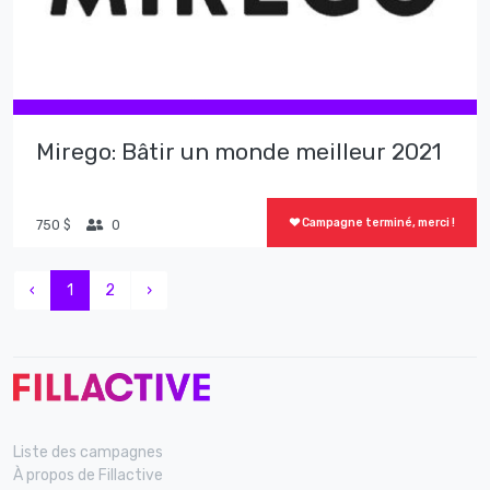
Mirego: Bâtir un monde meilleur 2021
Campagne terminé, merci !
750 $
0
‹
1
2
›
Liste des campagnes
À propos de Fillactive