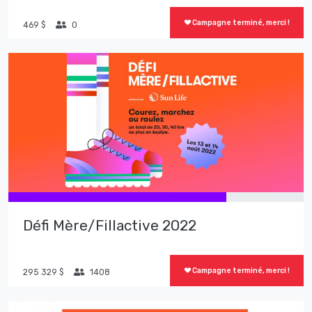
Campagne terminé, merci !
469 $
0
Défi Mère/Fillactive 2022
Campagne terminé, merci !
295 329 $
1408